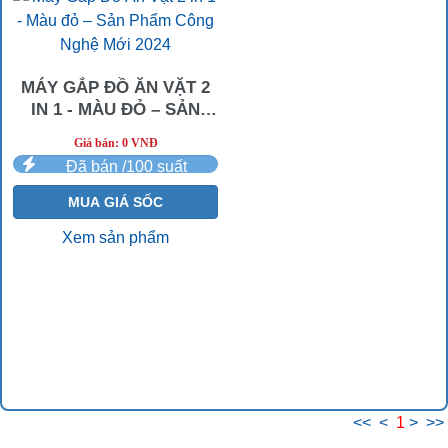
MÁY GẮP ĐỒ ĂN VẶT 2
IN 1 - MÀU ĐỎ – SẢN
PHẨM CÔNG NGHỆ MỚI
Giá bán: 0 VNĐ
2024
Đã bán /100 suất
MUA GIÁ SỐC
Xem sản phẩm
<<
<
1
>
>>