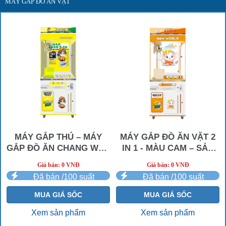
MÁY GẮP ĐỒ ĂN VẶT
MÁY GẮP THÚ – MÁY
MÁY GẮP ĐỒ ĂN VẶT 2
GẮP ĐỒ ĂN CHANG WAN
IN 1 - MÀU CAM – SẢN
E ZU
PHẨM CÔNG NGHỆ MỚI
Giá bán: 0 VNĐ
Giá bán: 0 VNĐ
2024
Đã bán /100 suất
Đã bán /100 suất
MUA GIÁ SỐC
MUA GIÁ SỐC
Xem sản phẩm
Xem sản phẩm