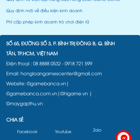
Quy định mới về điều kiện kinh doanh
Phí cấp phép kinh doanh trò chơi điện tử
SỐ 65, ĐƯỜNG SỐ 3, P. BÌNH TRỊ ĐÔNG B, Q. BÌNH
TÂN, TP.HCM, VIỆT NAM
Điện thoại :
08 8888 0532
-
0918 721 599
Email: hongloangamescenter@gmail.com
Website:
©gamebanca.vn|
©gamebanca.com.vn|
©hlgame.vn |
©maygapthu.vn
CHIA SẺ
Zalo
Facebook
Youtube