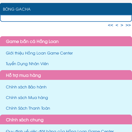
BÓNG GACHA
<<
<
>
>>
Game bắn cá Hồng Loan
Giới thiệu Hồng Loan Game Center
Tuyển Dụng Nhân Viên
Hỗ trợ mua hàng
Chính sách Bảo hành
Chính sách Mua hàng
Chính Sách Thanh Toán
Chính sách chung
Quy định về việc đặt hàng của Hồng Loan Game Center