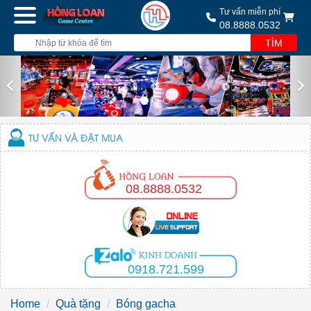
Tư vấn miễn phí
08.8888.0532
TÌM
Previous
Nex
TƯ VẤN VÀ ĐẶT MUA
08.8888.0532
0918.721.599
Home
Quà tặng
Bóng gacha