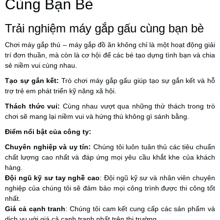
Cùng Bạn Bè
Trải nghiệm máy gắp gấu cùng bạn bè
Chơi máy gắp thú – máy gắp đồ ăn không chỉ là một hoạt động giải
trí đơn thuần, mà còn là cơ hội để các bé tạo dựng tình bạn và chia
sẻ niềm vui cùng nhau.
Tạo sự gắn kết:
Trò chơi máy gắp gấu giúp tạo sự gắn kết và hỗ
trợ trẻ em phát triển kỹ năng xã hội.
Thách thức vui:
Cùng nhau vượt qua những thử thách trong trò
chơi sẽ mang lại niềm vui và hứng thú không gì sánh bằng.
Điểm nổi bật của công ty:
Chuyên nghiệp và uy tín:
Chúng tôi luôn tuân thủ các tiêu chuẩn
chất lượng cao nhất và đáp ứng mọi yêu cầu khắt khe của khách
hàng.
Đội ngũ kỹ sư tay nghề cao
: Đội ngũ kỹ sư và nhân viên chuyên
nghiệp của chúng tôi sẽ đảm bảo mọi công trình được thi công tốt
nhất.
Giá cả cạnh tranh
: Chúng tôi cam kết cung cấp các sản phẩm và
dịch vụ với giá cả cạnh tranh nhất trên thị trường.