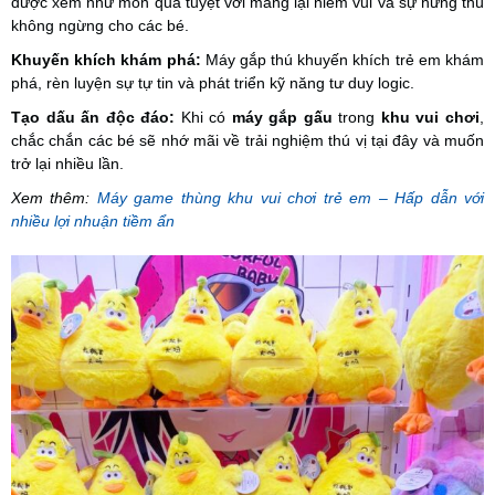
được xem như món quà tuyệt vời mang lại niềm vui và sự hứng thú
không ngừng cho các bé.
Khuyến khích khám phá:
Máy gắp thú khuyến khích trẻ em khám
phá, rèn luyện sự tự tin và phát triển kỹ năng tư duy logic.
Tạo dấu ấn độc đáo:
Khi có
máy gắp gấu
trong
khu vui chơi
,
chắc chắn các bé sẽ nhớ mãi về trải nghiệm thú vị tại đây và muốn
trở lại nhiều lần.
Xem thêm:
Máy game thùng khu vui chơi trẻ em – Hấp dẫn với
nhiều lợi nhuận tiềm ẩn