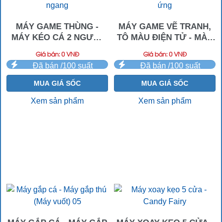
MÁY GAME THÙNG -
MÁY GAME VẼ TRANH,
MÁY KÉO CÁ 2 NGƯỜI
TÔ MÀU ĐIỆN TỬ - MÀN
CHƠI NẰM NGANG
HÌNH CẢM ỨNG
Giá bán: 0 VNĐ
Giá bán: 0 VNĐ
Đã bán /100 suất
Đã bán /100 suất
MUA GIÁ SỐC
MUA GIÁ SỐC
Xem sản phẩm
Xem sản phẩm