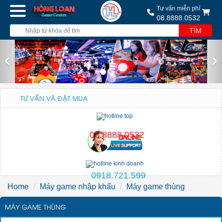
Tư vấn miễn phí
08.8888.0532
TÌM
Previous
Nex
TƯ VẤN VÀ ĐẶT MUA
08.8888.0532
0918.721.599
Home
Máy game nhập khẩu
Máy game thùng
MÁY GAME THÙNG