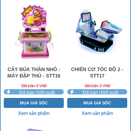
CÂY BÚA THẦN NHỎ -
CHIẾN CƠ TỐC ĐỘ 2 -
MÁY ĐẬP THÚ - STT16
STT17
Giá bán: 0 VNĐ
Giá bán: 0 VNĐ
Đã bán /100 suất
Đã bán /100 suất
MUA GIÁ SỐC
MUA GIÁ SỐC
Xem sản phẩm
Xem sản phẩm