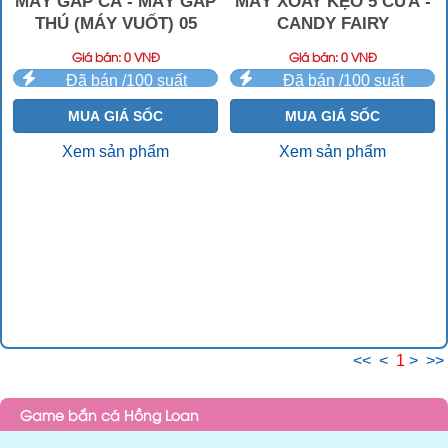
MÁY GẮP CÁ - MÁY GẮP
MÁY XOAY KẸO 5 CỬA -
THÚ (MÁY VUỐT) 05
CANDY FAIRY
Giá bán: 0 VNĐ
Giá bán: 0 VNĐ
Đã bán /100 suất
Đã bán /100 suất
MUA GIÁ SỐC
MUA GIÁ SỐC
Xem sản phẩm
Xem sản phẩm
<<
<
1
>
>>
Game bắn cá Hồng Loan