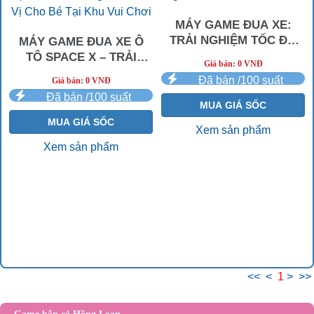
MÁY GAME ĐUA XE:
TRẢI NGHIỆM TỐC ĐỘ
MÁY GAME ĐUA XE Ô
VÀ THỬ THÁCH
TÔ SPACE X – TRẢI
Giá bán: 0 VNĐ
NGHIỆM THÚ VỊ CHO BÉ
Đã bán /100 suất
Giá bán: 0 VNĐ
TẠI KHU VUI CHƠI
Đã bán /100 suất
MUA GIÁ SỐC
MUA GIÁ SỐC
Xem sản phẩm
Xem sản phẩm
<<
<
1
>
>>