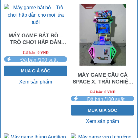
MÁY GAME BẮT BÒ –
TRÒ CHƠI HẤP DẪN
CHO MỌI LỨA TUỔI
Giá bán: 0 VNĐ
Đã bán /100 suất
MUA GIÁ SỐC
MÁY GAME CÂU CÁ
SPACE X: TRẢI NGHIỆM
Xem sản phẩm
GIẢI TRÍ THÚ VỊ
Giá bán: 0 VNĐ
Đã bán /100 suất
MUA GIÁ SỐC
Xem sản phẩm