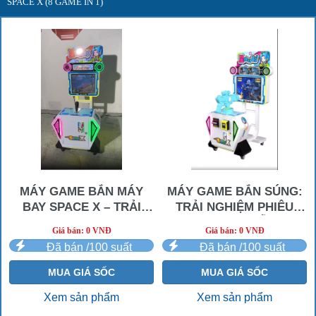
SPACE X (8 GAME IN 1)
MÁY GAME BẮN MÁY
MÁY GAME BẮN SÚNG:
BAY SPACE X – TRẢI
TRẢI NGHIỆM PHIÊU
NGHIỆM PHIÊU LƯU
LƯU HẤP DẪN
Giá bán: 0 VNĐ
Giá bán: 0 VNĐ
ĐỈNH CAO
Đã bán /100 suất
Đã bán /100 suất
MUA GIÁ SỐC
MUA GIÁ SỐC
Xem sản phẩm
Xem sản phẩm