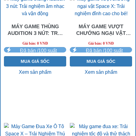
MÁY GAME THÙNG
MÁY GAME VƯỢT
AUDITION 3 NÚT: TRẢI
CHƯỚNG NGẠI VẬT
NGHIỆM ÂM NHẠC VÀ
SPACE X: TRẢI NGHIỆM
Giá bán: 0 VNĐ
Giá bán: 0 VNĐ
VẬN ĐỘNG
ĐỈNH CAO CHO BÉ!
Đã bán /100 suất
Đã bán /100 suất
MUA GIÁ SỐC
MUA GIÁ SỐC
Xem sản phẩm
Xem sản phẩm