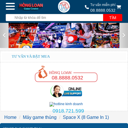
Tư vấn miễn phí
08.8888.0532
TÌM
Previous
Nex
TƯ VẤN VÀ ĐẶT MUA
08.8888.0532
0918.721.599
Home
Máy game thùng
Space X (8 Game In 1)