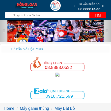
Tư vấn miễn phí
08.8888.0532
TÌM
Previous
Nex
TƯ VẤN VÀ ĐẶT MUA
08.8888.0532
0918.721.599
Home
Máy game thùng
Máy Bắt Bò