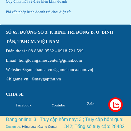
Quy định mới về điều kiện kinh doanh
Phí cấp phép kinh doanh trò chơi điện tử
SỐ 65, ĐƯỜNG SỐ 3, P. BÌNH TRỊ ĐÔNG B, Q. BÌNH
TÂN, TP.HCM, VIỆT NAM
Điện thoại :
08 8888 0532
-
0918 721 599
Email: hongloangamescenter@gmail.com
Website:
©gamebanca.vn|
©gamebanca.com.vn|
©hlgame.vn |
©maygapthu.vn
CHIA SẺ
Zalo
Facebook
Youtube
Đang online: 3 ; Truy cập hôm nay: 3 ; Truy cập hôm qua:
342; Tổng số truy cập: 28482
Design by:
Hồng Loan Game Center