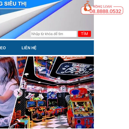
08.8888.0532
TÌM
DEO
LIÊN HỆ
Next