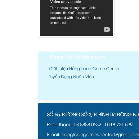
Game bắn cá Hồng Loan
Giới thiệu Hồng Loan Game Center
Tuyển Dụng Nhân Viên
SỐ 65, ĐƯỜNG SỐ 3, P. BÌNH TRỊ ĐÔNG B, 
Điện thoại :
08 8888 0532
-
0918 721 599
Email: hongloangamescenter@gmail.c