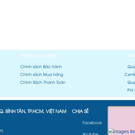
Hỗ trợ mua hàng
Ch
Chính sách Bảo hành
Quy
Chính sách Mua hàng
Cent
Chính Sách Thanh Toán
Quy
Phí
Q. BÌNH TÂN, TP.HCM, VIỆT NAM
CHIA SẺ
Facebook
om
Youtube