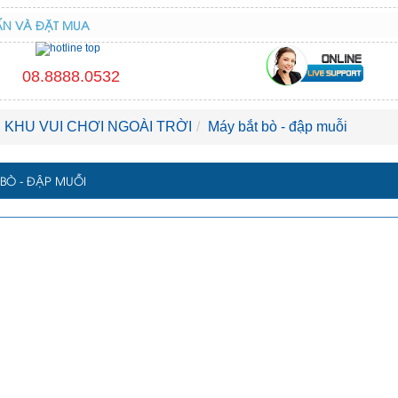
ẤN VÀ ĐẶT MUA
08.8888.0532
KHU VUI CHƠI NGOÀI TRỜI
Máy bắt bò - đập muỗi
BÒ - ĐẬP MUỖI