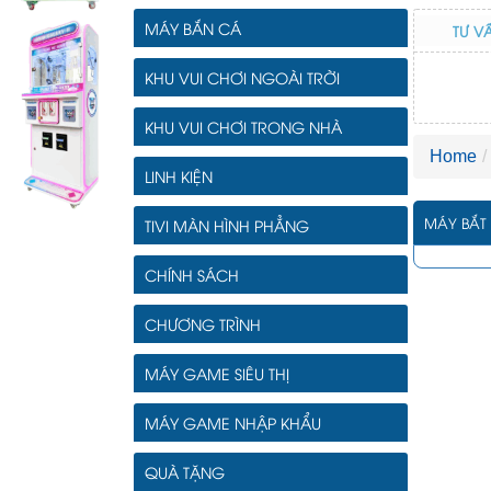
MÁY BẮN CÁ
TƯ V
KHU VUI CHƠI NGOÀI TRỜI
KHU VUI CHƠI TRONG NHÀ
Home
LINH KIỆN
MÁY BẮT 
TIVI MÀN HÌNH PHẲNG
CHÍNH SÁCH
CHƯƠNG TRÌNH
MÁY GAME SIÊU THỊ
MÁY GAME NHẬP KHẨU
QUÀ TẶNG