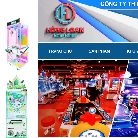
sanpham
TRANG CHỦ
SẢN PHẨM
KHU 
Previous