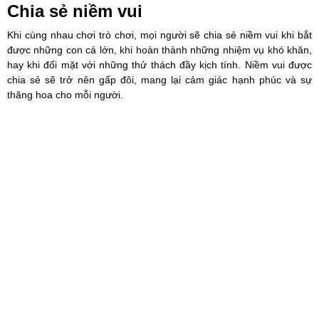
Chia sẻ niềm vui
Khi cùng nhau chơi trò chơi, mọi người sẽ chia sẻ niềm vui khi bắt
được những con cá lớn, khi hoàn thành những nhiệm vụ khó khăn,
hay khi đối mặt với những thử thách đầy kịch tính. Niềm vui được
chia sẻ sẽ trở nên gấp đôi, mang lại cảm giác hạnh phúc và sự
thăng hoa cho mỗi người.