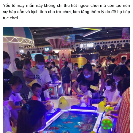
Yếu tố may mắn này không chỉ thu hút người chơi mà còn tạo nên
sự hấp dẫn và kịch tính cho trò chơi, làm tăng thêm lý do để họ tiếp
tục chơi.