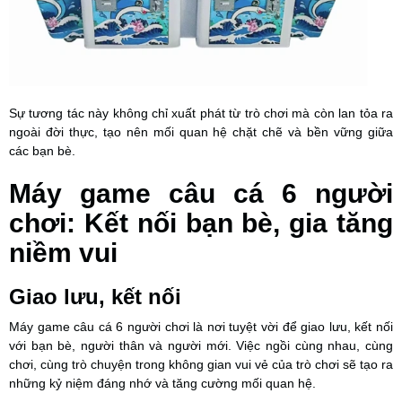
Sự tương tác này không chỉ xuất phát từ trò chơi mà còn lan tỏa ra
ngoài đời thực, tạo nên mối quan hệ chặt chẽ và bền vững giữa
các bạn bè.
Máy game câu cá 6 người
chơi: Kết nối bạn bè, gia tăng
niềm vui
Giao lưu, kết nối
Máy game câu cá 6 người chơi là nơi tuyệt vời để giao lưu, kết nối
với bạn bè, người thân và người mới. Việc ngồi cùng nhau, cùng
chơi, cùng trò chuyện trong không gian vui vẻ của trò chơi sẽ tạo ra
những kỷ niệm đáng nhớ và tăng cường mối quan hệ.