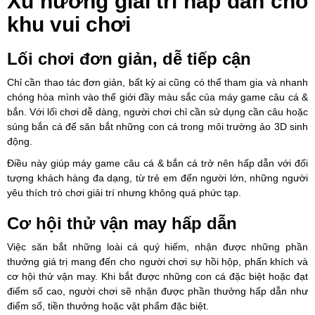
Xu hướng giải trí hấp dẫn cho
khu vui chơi
Lối chơi đơn giản, dễ tiếp cận
Chỉ cần thao tác đơn giản, bất kỳ ai cũng có thể tham gia và nhanh
chóng hòa mình vào thế giới đầy màu sắc của máy game câu cá &
bắn. Với lối chơi dễ dàng, người chơi chỉ cần sử dụng cần câu hoặc
súng bắn cá để săn bắt những con cá trong môi trường ảo 3D sinh
động.
Điều này giúp máy game câu cá & bắn cá trở nên hấp dẫn với đối
tượng khách hàng đa dạng, từ trẻ em đến người lớn, những người
yêu thích trò chơi giải trí nhưng không quá phức tạp.
Cơ hội thử vận may hấp dẫn
Việc săn bắt những loài cá quý hiếm, nhận được những phần
thưởng giá trị mang đến cho người chơi sự hồi hộp, phấn khích và
cơ hội thử vận may. Khi bắt được những con cá đặc biệt hoặc đạt
điểm số cao, người chơi sẽ nhận được phần thưởng hấp dẫn như
điểm số, tiền thưởng hoặc vật phẩm đặc biệt.