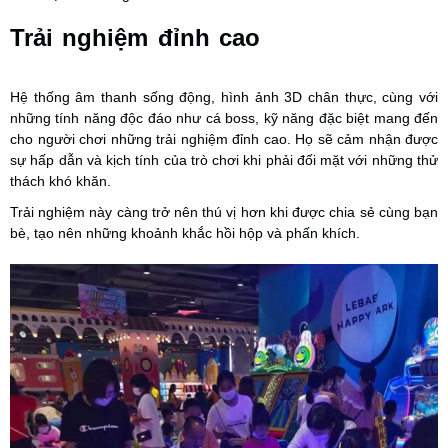
Trải nghiệm đỉnh cao
máy game câu
cá
Hệ thống âm thanh sống động, hình ảnh 3D chân thực, cùng với
những tính năng độc đáo như cá boss, kỹ năng đặc biệt mang đến
cho người chơi những trải nghiệm đỉnh cao. Họ sẽ cảm nhận được
sự hấp dẫn và kịch tính của trò chơi khi phải đối mặt với những thử
thách khó khăn.
Trải nghiệm này càng trở nên thú vị hơn khi được chia sẻ cùng bạn
bè, tạo nên những khoảnh khắc hồi hộp và phấn khích.