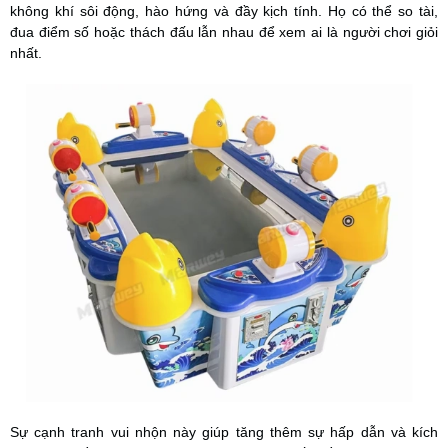
không khí sôi động, hào hứng và đầy kịch tính. Họ có thể so tài,
đua điểm số hoặc thách đấu lẫn nhau để xem ai là người chơi giỏi
nhất.
Máy game câu cá
Sự cạnh tranh vui nhộn này giúp tăng thêm sự hấp dẫn và kích