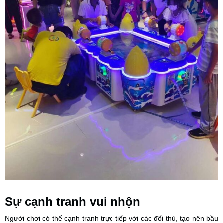
Sự cạnh tranh vui nhộn
Người chơi có thể cạnh tranh trực tiếp với các đối thủ, tạo nên bầu