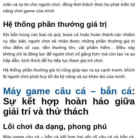
mãn và tự tin cho người chơi, đồng thời thách thức họ phát triển kỹ
năng chơi game của mình.
Hệ thống phần thưởng giá trị
Khi bắn trúng các loại cá quý, boss cá hoặc hoàn thành các nhiệm
vụ đặc biệt, người chơi sẽ nhận được những phần thưởng giá trị
như điểm số cao, tiền thưởng lớn, vật phẩm hiếm… Điều này
không chỉ là động lực để người chơi cố gắng hơn mà còn tạo ra sự
hấp dẫn, kích thích để họ tiếp tục tham gia trò chơi.
Hệ thống phần thưởng giá trị cũng giúp tạo ra sự cạnh tranh, khích
lệ người chơi phát huy tối đa kỹ năng và sự khéo léo của mình.
Máy game câu cá – bắn cá
:
Sự kết hợp hoàn hảo giữa
giải trí và thử thách
Lối chơi đa dạng, phong phú
Máy game câu cá – bắn cá kết hợp hai yếu tố câu cá và bắn cá,