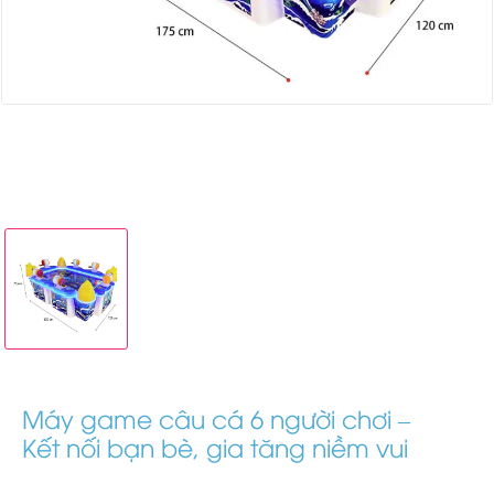
Máy game câu cá 6 người chơi –
Kết nối bạn bè, gia tăng niềm vui