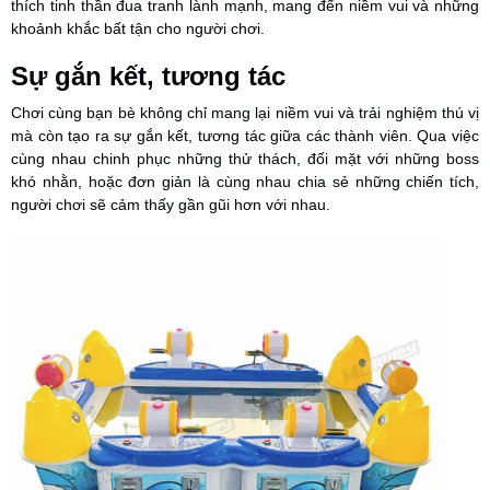
thích tinh thần đua tranh lành mạnh, mang đến niềm vui và những
khoảnh khắc bất tận cho người chơi.
Sự gắn kết, tương tác
Chơi cùng bạn bè không chỉ mang lại niềm vui và trải nghiệm thú vị
mà còn tạo ra sự gắn kết, tương tác giữa các thành viên. Qua việc
cùng nhau chinh phục những thử thách, đối mặt với những boss
khó nhằn, hoặc đơn giản là cùng nhau chia sẻ những chiến tích,
người chơi sẽ cảm thấy gần gũi hơn với nhau.