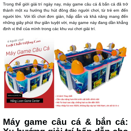
Trong thế giới giải trí ngày nay, máy game câu cá & bắn cá đã trở
thành một xu hướng thu hút đông đảo người chơi, từ trẻ em đến
người lớn. Với lối chơi đơn giản, hấp dẫn và khả năng mang đến
những giây phút thư giãn tuyệt vời, máy game này đang dần khẳng
định vị thế của mình trong các khu vui chơi giải trí.
Máy game câu cá & bắn cá: