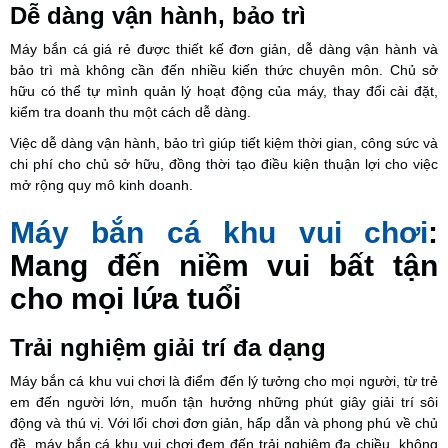
Dễ dàng vận hành, bảo trì
Máy bắn cá giá rẻ được thiết kế đơn giản, dễ dàng vận hành và
bảo trì mà không cần đến nhiều kiến thức chuyên môn. Chủ sở
hữu có thể tự mình quản lý hoạt động của máy, thay đổi cài đặt,
kiểm tra doanh thu một cách dễ dàng.
Việc dễ dàng vận hành, bảo trì giúp tiết kiệm thời gian, công sức và
chi phí cho chủ sở hữu, đồng thời tạo điều kiện thuận lợi cho việc
mở rộng quy mô kinh doanh.
Máy bắn cá khu vui chơi
:
Mang đến niềm vui bất tận
cho mọi lứa tuổi
Trải nghiệm giải trí đa dạng
Máy bắn cá khu vui chơi là điểm đến lý tưởng cho mọi người, từ trẻ
em đến người lớn, muốn tận hưởng những phút giây giải trí sôi
động và thú vị. Với lối chơi đơn giản, hấp dẫn và phong phú về chủ
đề, máy bắn cá khu vui chơi đem đến trải nghiệm đa chiều, không