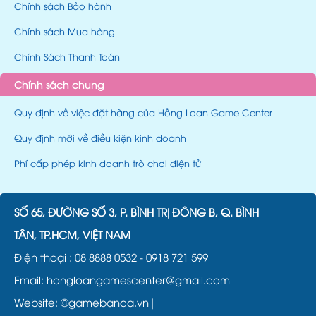
Chính sách Bảo hành
Chính sách Mua hàng
Chính Sách Thanh Toán
Chính sách chung
Quy định về việc đặt hàng của Hồng Loan Game Center
Quy định mới về điều kiện kinh doanh
Phí cấp phép kinh doanh trò chơi điện tử
SỐ 65, ĐƯỜNG SỐ 3, P. BÌNH TRỊ ĐÔNG B, Q. BÌNH
TÂN, TP.HCM, VIỆT NAM
Điện thoại :
08 8888 0532
-
0918 721 599
Email: hongloangamescenter@gmail.com
Website:
©gamebanca.vn|