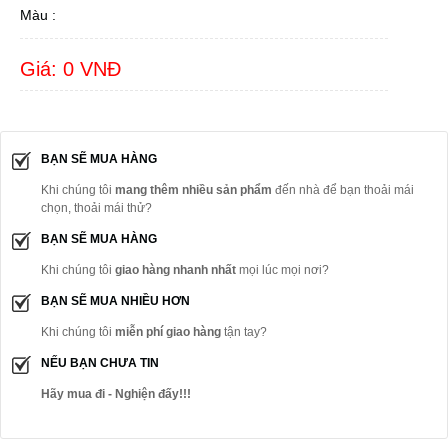
Màu :
Giá: 0 VNĐ
BẠN SẼ MUA HÀNG
Khi chúng tôi
mang thêm nhiều sản phẩm
đến nhà để bạn thoải mái
chọn, thoải mái thử?
BẠN SẼ MUA HÀNG
Khi chúng tôi
giao hàng nhanh nhất
mọi lúc mọi nơi?
BẠN SẼ MUA NHIỀU HƠN
Khi chúng tôi
miễn phí giao hàng
tận tay?
NẾU BẠN CHƯA TIN
Hãy mua đi - Nghiện đấy!!!