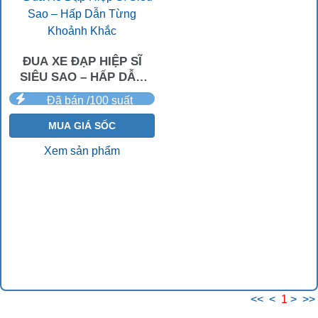
ĐUA XE ĐẠP HIỆP SĨ
SIÊU SAO – HẤP DẪN
TỪNG KHOẢNH KHẮC
Đã bán /100 suất
MUA GIÁ SỐC
Xem sản phẩm
<<
<
1
>
>>