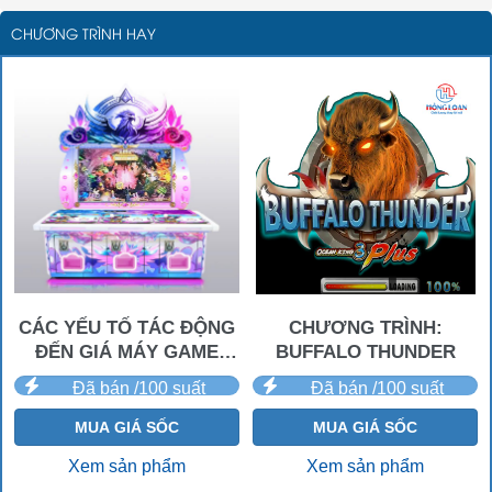
CHƯƠNG TRÌNH HAY
CÁC YẾU TỐ TÁC ĐỘNG
CHƯƠNG TRÌNH:
ĐẾN GIÁ MÁY GAME
BUFFALO THUNDER
BẮN CÁ?
Đã bán /100 suất
Đã bán /100 suất
MUA GIÁ SỐC
MUA GIÁ SỐC
Xem sản phẩm
Xem sản phẩm