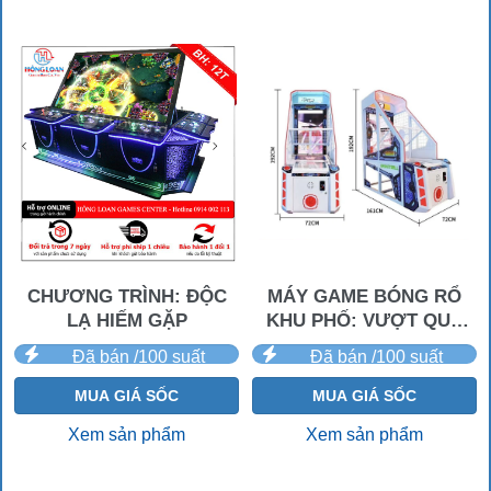
CHƯƠNG TRÌNH: ĐỘC
MÁY GAME BÓNG RỔ
LẠ HIẾM GẶP
KHU PHỐ: VƯỢT QUA
GIỚI HẠN
Đã bán /100 suất
Đã bán /100 suất
MUA GIÁ SỐC
MUA GIÁ SỐC
Xem sản phẩm
Xem sản phẩm