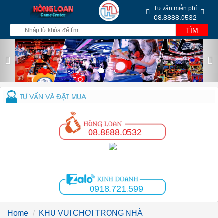
Tư vấn miễn phí
08.8888.0532
TÌM
Previous
Nex
TƯ VẤN VÀ ĐẶT MUA
08.8888.0532
0918.721.599
Home
KHU VUI CHƠI TRONG NHÀ