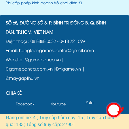
Phí cấp phép kinh doanh trò chơi điện tử
SỐ 65, ĐƯỜNG SỐ 3, P. BÌNH TRỊ ĐÔNG B, Q. BÌNH
TÂN, TP.HCM, VIỆT NAM
Điện thoại :
08 8888 0532
-
0918 721 599
Email: hongloangamescenter@gmail.com
Website:
©gamebanca.vn|
©gamebanca.com.vn|
©hlgame.vn |
©maygapthu.vn
CHIA SẺ
Zalo
Facebook
Youtube
Đang online: 4 ; Truy cập hôm nay: 15 ; Truy cập hôm
qua: 183; Tổng số truy cập: 27901